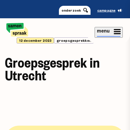
onderzoek
campagne
menu
12 december 2023
groepsgesprekken
Groepsgesprek in
Utrecht