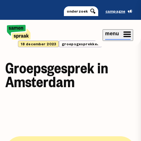
onderzoek
campagne
menu
18 december 2023
groepsgesprekken
Groepsgesprek in
Amsterdam