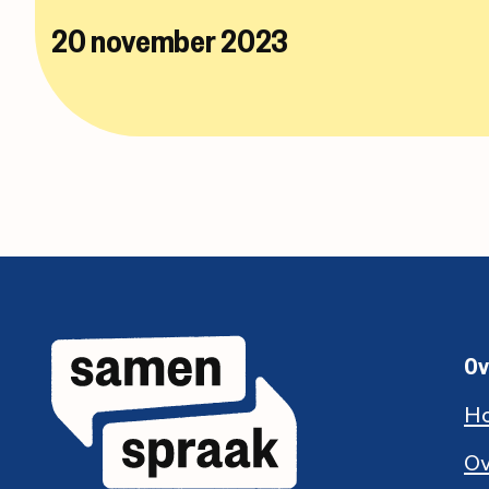
20 november 2023
Ov
H
O