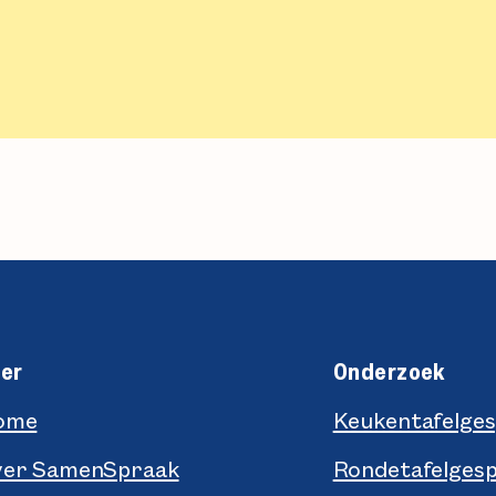
er
Onderzoek
ome
Keukentafelge
ver SamenSpraak
Rondetafelges